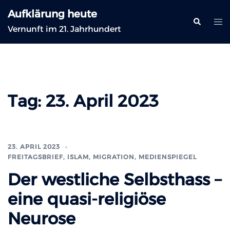
Zum
Aufklärung heute
Inhalt
Suche
Me
Vernunft im 21. Jahrhundert
springen
ums
Tag:
23. April 2023
23. APRIL 2023
FREITAGSBRIEF
,
ISLAM, MIGRATION
,
MEDIENSPIEGEL
Der westliche Selbsthass –
eine quasi-religiöse
Neurose