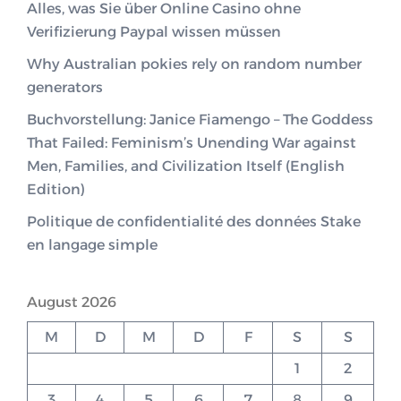
Alles, was Sie über Online Casino ohne
Verifizierung Paypal wissen müssen
Why Australian pokies rely on random number
generators
Buchvorstellung: Janice Fiamengo – The Goddess
That Failed: Feminism’s Unending War against
Men, Families, and Civilization Itself (English
Edition)
Politique de confidentialité des données Stake
en langage simple
August 2026
M
D
M
D
F
S
S
1
2
3
4
5
6
7
8
9