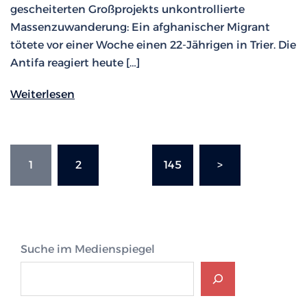
gescheiterten Großprojekts unkontrollierte
Massenzuwanderung: Ein afghanischer Migrant
tötete vor einer Woche einen 22-Jährigen in Trier. Die
Antifa reagiert heute […]
Weiterlesen
Seitennummerierung
1
2
…
145
>
der
Beiträge
Suche im Medienspiegel