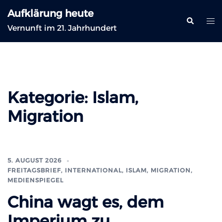
Zum
Aufklärung heute
Inhalt
Suche
Me
Vernunft im 21. Jahrhundert
springen
ums
Kategorie:
Islam,
Migration
5. AUGUST 2026
FREITAGSBRIEF
,
INTERNATIONAL
,
ISLAM, MIGRATION
,
MEDIENSPIEGEL
China wagt es, dem
Imperium zu