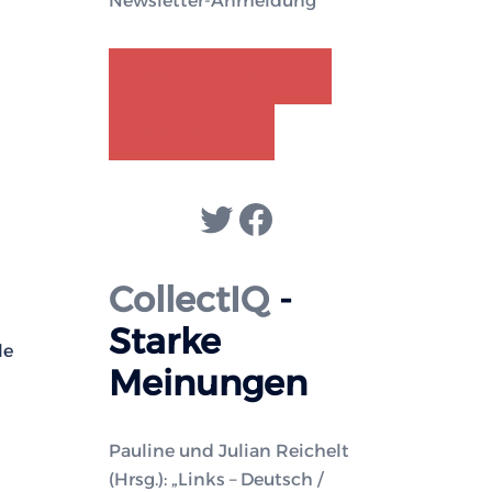
Newsletter-Anmeldung
GENDER-DISKURS
COLLECTIQ
Twitter
Facebook
CollectIQ
-
Starke
le
Meinungen
Pauline und Julian Reichelt
(Hrsg.): „Links – Deutsch /