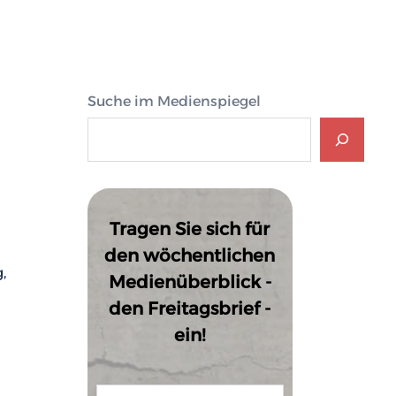
Suche im Medienspiegel
Tragen Sie sich für
den wöchentlichen
,
Medienüberblick -
den Freitagsbrief -
ein!