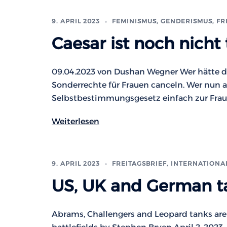
9. APRIL 2023
FEMINISMUS, GENDERISMUS
,
FR
Caesar ist noch nicht 
09.04.2023 von Dushan Wegner Wer hätte das
Sonderrechte für Frauen canceln. Wer nun a
Selbstbestimmungsgesetz einfach zur Frau
Weiterlesen
9. APRIL 2023
FREITAGSBRIEF
,
INTERNATIONA
US, UK and German ta
Abrams, Challengers and Leopard tanks are a