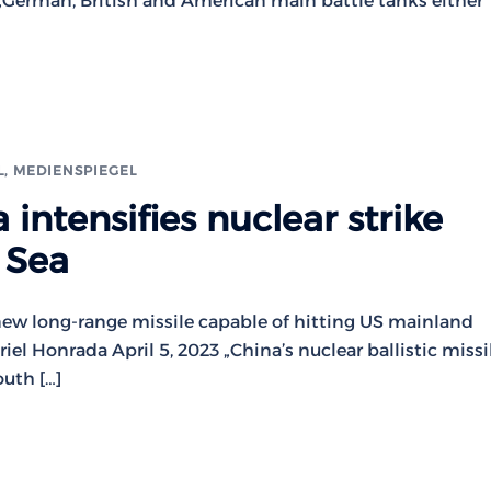
 „German, British and American main battle tanks either
L
,
MEDIENSPIEGEL
intensifies nuclear strike
 Sea
new long-range missile capable of hitting US mainland
el Honrada April 5, 2023 „China’s nuclear ballistic missi
uth […]