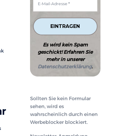
Es wird kein Spam
nk
geschickt! Erfahren Sie
mehr in unserer
Datenschutzerklärung
.
Sollten Sie kein Formular
sehen, wird es
ar
wahrscheinlich durch einen
Werbeblocker blockiert.
s