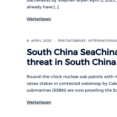
battlefields by Stephen Bryen April 2, 2023
already have […]
Weiterlesen
9. APRIL 2023
FREITAGSBRIEF
,
INTERNATIONA
South China SeaChina 
threat in South China
Round-the-clock nuclear sub patrols with 
raises stakes in contested waterway by Gabri
submarines (SSBN) are now prowling the So
Weiterlesen