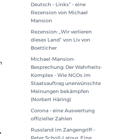
Deutsch – Links“ – eine
Rezension von Michael
Mansion
Rezension: „Wir verlieren
dieses Land“ von Liv von
Boetticher
Michael-Mansion-
n
Besprechung: Der Wahrheits-
Komplex – Wie NGOs im
Staatsauftrag unerwünschte
Meinungen bekämpfen
(Norbert Häring)
Corona – eine Auswertung
offizieller Zahlen
–
Russland im Zangengriff –
Peter Scholl-Latour. Eine