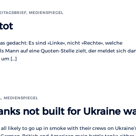
EITAGSBRIEF
,
MEDIENSPIEGEL
tot
 gedacht: Es sind »Linke«, nicht »Rechte«, welche
ls Mann auf eine Quoten-Stelle zielt, der meldet sich da
 um […]
L
,
MEDIENSPIEGEL
nks not built for Ukraine w
ll likely to go up in smoke with their crews on Ukraine’