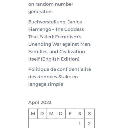
on random number
generators
Buchvorstellung: Janice
Fiamengo – The Goddess
That Failed: Feminism’s
Unending War against Men,
Families, and Civilization
Itself (English Edition)
Politique de confidentialité
des données Stake en
langage simple
April 2023
M
D
M
D
F
S
S
1
2