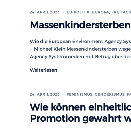
24. APRIL 2023
EU-POLITIK, EUROPA
,
FREITAGS
Massenkindersterben
Wie die European Environment Agency Syst
– Michael Klein Massenkindersterben weg
Agency Systemmedien mit Betrug über den
Weiterlesen
24. APRIL 2023
FEMINISMUS, GENDERISMUS
,
F
Wie können einheitli
Promotion gewahrt 