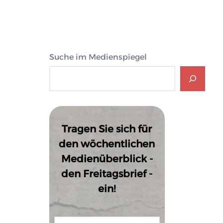
Suche im Medienspiegel
Tragen Sie sich für
den wöchentlichen
Medienüberblick -
den Freitagsbrief -
ein!