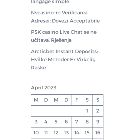
langage simple
Nvcasino-ro Verificarea
Adresei: Dovezi Acceptabile
PSK casino Live Chat se ne
učitava: Rješenja
Arcticbet Instant Deposits:
Hvilke Metoder Er Virkelig
Raske
April 2023
M
D
M
D
F
S
S
1
2
3
4
5
6
7
8
9
10
11
12
13
14
15
16