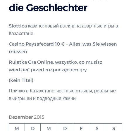
die Geschlechter
Slottica казино: новый взгляд на азартные игры в
Казахстане
Casino Paysafecard 10 € – Alles, was Sie wissen
müssen
Ruletka Gra Online: wszystko, co musisz
wiedzieć przed rozpoczęciem gry
(kein Titel)
Плинко в Казахстане: честные отзывы, реальные
выигрыши и подводные камни
Dezember 2015
M
D
M
D
F
S
S