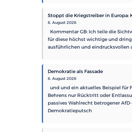
kämpft
draußen
Stoppt die Kriegstreiber in Europa:
–
6. August 2026
und
Kommentar GB: Ich teile die Sicht
gibt
für diese höchst wichtige und dringl
sich
ausführlichen und eindrucksvollen 
drinnen
auf
Demokratie als Fassade
6. August 2026
und und ein aktuelles Beispiel für 
Behrens nur Rücktritt oder Entlass
passives Wahlrecht betrogener AfD-P
Demokratieputsch