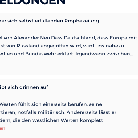
ELDUNGEN
er sich selbst erfüllenden Prophezeiung
el von Alexander Neu Dass Deutschland, dass Europa mit
t von Russland angegriffen wird, wird uns nahezu
R
 Medien und Bundeswehr erklärt. Irgendwann zwischen…
B
–
G
e
bt sich drinnen auf
s
s
esten fühlt sich einerseits berufen, seine
e
eren, notfalls militärisch. Andererseits lässt er
P
dern, die den westlichen Werten komplett
sen