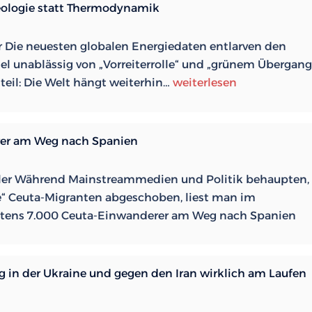
deologie statt Thermodynamik
er Die neuesten globalen Energiedaten entlarven den
el unablässig von „Vorreiterrolle“ und „grünem Übergang
Europas
nteil: Die Welt hängt weiterhin…
weiterlesen
grüne
Selbstzerstörung:
Ideologie
rer am Weg nach Spanien
statt
Thermodynamik
ler Während Mainstreammedien und Politik behaupten,
lle“ Ceuta-Migranten abgeschoben, liest man im
stens 7.000 Ceuta-Einwanderer am Weg nach Spanien
eg in der Ukraine und gegen den Iran wirklich am Laufen