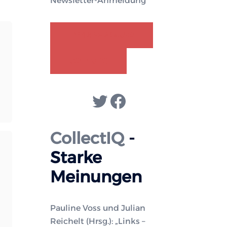
Newsletter-Anmeldung
GENDER-DISKURS
COLLECTIQ
usslands
Twitter
Facebook
edrohung
efahren
CollectIQ
-
iner
Starke
ich
elbst
Meinungen
rfüllenden
rophezeiung
Pauline Voss und Julian
Reichelt (Hrsg.): „Links –