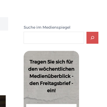
Suche im Medienspiegel
Tragen Sie sich für
den wöchentlichen
Medienüberblick -
den Freitagsbrief -
ein!