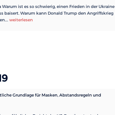
Warum ist es so schwierig, einen Frieden in der Ukraine
ss baisert. Warum kann Donald Trump den Angriffskrieg
Der
den.…
weiterlesen
Preis
des
Friedens:
Was
den
Krieg
in
der
19
Ukraine
und
gegen
tliche Grundlage für Masken, Abstandsregeln und
den
Iran
wirklich