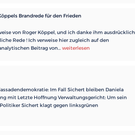
 Köppels Brandrede für den Frieden
weise von Roger Köppel, und ich danke ihm ausdrücklich
iche Rede ! Ich verweise hier zugleich auf den
Stoppt
analytischen Beitrag von…
weiterlesen
die
Kriegstreiber
in
Europa:
Köppels
Fassadendemokratie: Im Fall Sichert bleiben Daniela
Brandrede
ung mit Letzte Hoffnung Verwaltungsgericht: Um sein
für
olitiker Sichert klagt gegen linksgrünen
den
Frieden