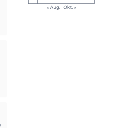
« Aug.
Okt. »
-
ngige
s