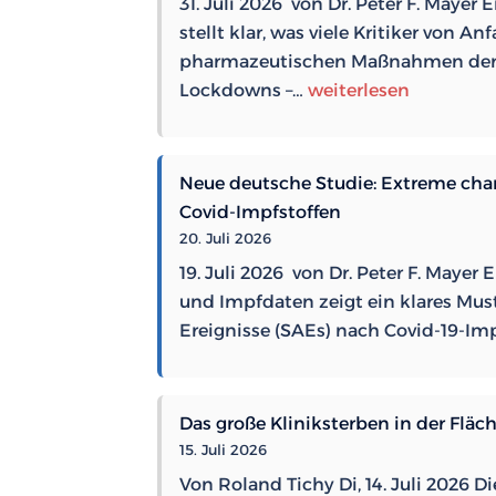
31. Juli 2026 von Dr. Peter F. Maye
stellt klar, was viele Kritiker von A
pharmazeutischen Maßnahmen der C
Kongressbericht:
Lockdowns –…
weiterlesen
Keine
wissenschaftliche
Grundlage
Neue deutsche Studie: Extreme ch
für
Covid-Impfstoffen
Masken,
20. Juli 2026
Abstandsregeln
19. Juli 2026 von Dr. Peter F. Mayer
und
und Impfdaten zeigt ein klares Mus
Lockdowns
Ereignisse (SAEs) nach Covid-19-I
Das große Kliniksterben in der Fläc
15. Juli 2026
Von Roland Tichy Di, 14. Juli 2026 