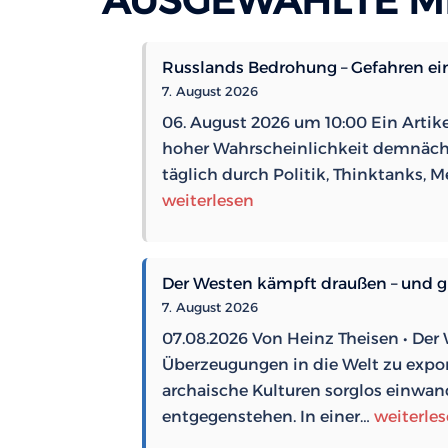
AUSGEWÄHLTE M
Russlands Bedrohung – Gefahren ein
7. August 2026
06. August 2026 um 10:00 Ein Artik
hoher Wahrscheinlichkeit demnächs
täglich durch Politik, Thinktanks,
weiterlesen
Der Westen kämpft draußen – und gi
7. August 2026
07.08.2026 Von Heinz Theisen • Der W
Überzeugungen in die Welt zu exporti
archaische Kulturen sorglos einwan
Der
entgegenstehen. In einer…
weiterle
Westen