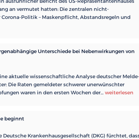
r Ein ausführlicher Bericht des US-Repräsentantenhauses
am
nfang an vermutet hatten: Die zentralen nicht-
Laufen
orona-Politik – Maskenpflicht, Abstandsregeln und
hält
argenabhängige Unterschiede bei Nebenwirkungen von
 Eine aktuelle wissenschaftliche Analyse deutscher Melde
ter: Die Raten gemeldeter schwerer unerwünschter
Neue
mpfungen waren in den ersten Wochen der…
weiterlesen
deutsche
Studie:
Extreme
he beginnt
chargenabhä
Unterschiede
Die Deutsche Krankenhausgesellschaft (DKG) fürchtet, das