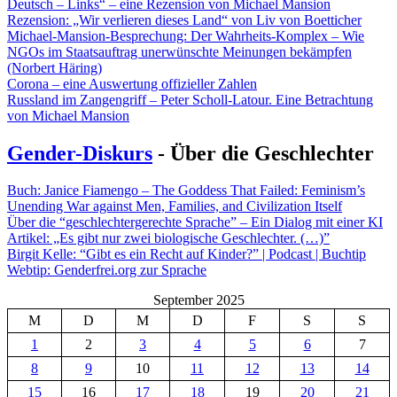
Deutsch – Links“ – eine Rezension von Michael Mansion
Rezension: „Wir verlieren dieses Land“ von Liv von Boetticher
Michael-Mansion-Besprechung: Der Wahrheits-Komplex – Wie
NGOs im Staatsauftrag unerwünschte Meinungen bekämpfen
(Norbert Häring)
Corona – eine Auswertung offizieller Zahlen
Russland im Zangengriff – Peter Scholl-Latour. Eine Betrachtung
von Michael Mansion
Gender-Diskurs
- Über die Geschlechter
Buch: Janice Fiamengo – The Goddess That Failed: Feminism’s
Unending War against Men, Families, and Civilization Itself
Über die “geschlechtergerechte Sprache” – Ein Dialog mit einer KI
Artikel: „Es gibt nur zwei biologische Geschlechter. (…)”
Birgit Kelle: “Gibt es ein Recht auf Kinder?” | Podcast | Buchtip
Webtip: Genderfrei.org zur Sprache
September 2025
M
D
M
D
F
S
S
1
2
3
4
5
6
7
8
9
10
11
12
13
14
15
16
17
18
19
20
21