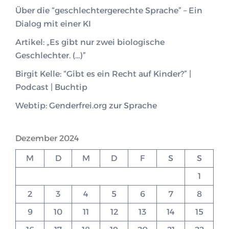
Über die “geschlechtergerechte Sprache” – Ein
Dialog mit einer KI
Artikel: „Es gibt nur zwei biologische
Geschlechter. (…)”
Birgit Kelle: “Gibt es ein Recht auf Kinder?” |
Podcast | Buchtip
Webtip: Genderfrei.org zur Sprache
Dezember 2024
M
D
M
D
F
S
S
1
2
3
4
5
6
7
8
9
10
11
12
13
14
15