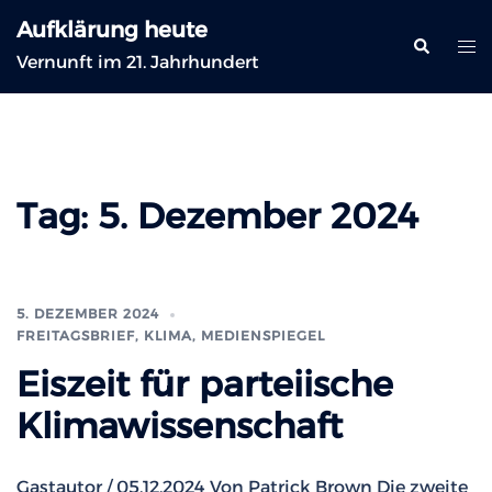
Zum
Aufklärung heute
Inhalt
Suche
Me
Vernunft im 21. Jahrhundert
springen
ums
Tag:
5. Dezember 2024
5. DEZEMBER 2024
FREITAGSBRIEF
,
KLIMA
,
MEDIENSPIEGEL
Eiszeit für parteiische
Klimawissenschaft
Gastautor / 05.12.2024 Von Patrick Brown Die zweite