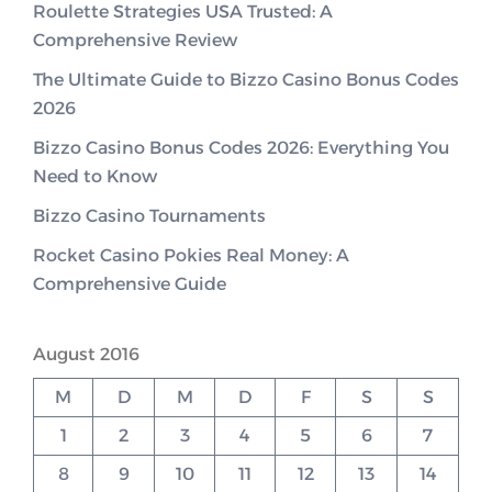
Roulette Strategies USA Trusted: A
Comprehensive Review
The Ultimate Guide to Bizzo Casino Bonus Codes
2026
Bizzo Casino Bonus Codes 2026: Everything You
Need to Know
Bizzo Casino Tournaments
Rocket Casino Pokies Real Money: A
Comprehensive Guide
August 2016
M
D
M
D
F
S
S
1
2
3
4
5
6
7
8
9
10
11
12
13
14