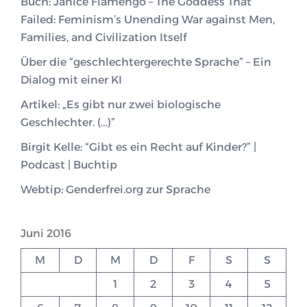
Buch: Janice Fiamengo – The Goddess That
Failed: Feminism’s Unending War against Men,
Families, and Civilization Itself
Über die “geschlechtergerechte Sprache” – Ein
Dialog mit einer KI
Artikel: „Es gibt nur zwei biologische
Geschlechter. (…)”
Birgit Kelle: “Gibt es ein Recht auf Kinder?” |
Podcast | Buchtip
Webtip: Genderfrei.org zur Sprache
Juni 2016
M
D
M
D
F
S
S
1
2
3
4
5