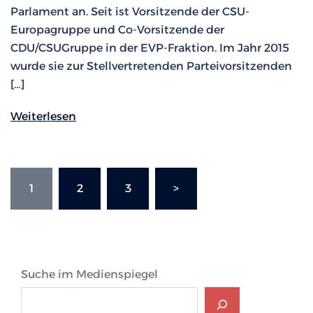
Parlament an. Seit ist Vorsitzende der CSU-
Europagruppe und Co-Vorsitzende der
CDU/CSUGruppe in der EVP-Fraktion. Im Jahr 2015
wurde sie zur Stellvertretenden Parteivorsitzenden
[…]
Weiterlesen
Seitennummerierung
1
2
3
>
der
Beiträge
Suche im Medienspiegel