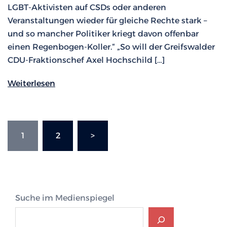
LGBT-Aktivisten auf CSDs oder anderen
Veranstaltungen wieder für gleiche Rechte stark –
und so mancher Politiker kriegt davon offenbar
einen Regenbogen-Koller.“ „So will der Greifswalder
CDU-Fraktionschef Axel Hochschild […]
Weiterlesen
Seitennummerierung
1
2
>
der
Beiträge
Suche im Medienspiegel