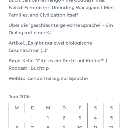
Buch: Janice Fiamengo – The Goddess That
Failed: Feminism’s Unending War against Men,
Families, and Civilization Itself
Über die “geschlechtergerechte Sprache” – Ein
Dialog mit einer KI
Artikel: „Es gibt nur zwei biologische
Geschlechter. (…)”
Birgit Kelle: “Gibt es ein Recht auf Kinder?” |
Podcast | Buchtip
Webtip: Genderfrei.org zur Sprache
Juni 2016
M
D
M
D
F
S
S
1
2
3
4
5
6
7
8
9
10
11
12