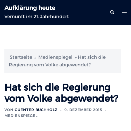
Zum
Aufklärung heute
Inhalt
Suche
Me
Vernunft im 21. Jahrhundert
springen
ums
Startseite
»
Medienspiegel
»
Hat sich die
Regierung vom Volke abgewendet?
Hat sich die Regierung
vom Volke abgewendet?
VON
GUENTER BUCHHOLZ
9. DEZEMBER 2015
MEDIENSPIEGEL