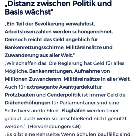
„Distanz zwischen Politik und
Basis wächst“
„Ein Teil der Bevölkerung verwahrlost.
Arbeitslosenzahlen werden schöngerechnet.
Dennoch reicht das Geld angeblich für
Bankenrettungsschirme, Militäreinsätze und
Zuwanderung aus aller Welt.“
„Wir schaffen das. Die Regierung hat Geld für alles
Mögliche:
Bankenrettungen
,
Aufnahme von
Millionen Zuwanderern
,
Militäreinsätze in aller Welt
.
Auch für
extravagante Avantgardekultur
,
Protzbauten
und
Genderpolitik
ist immer Geld da.
Diätenerhöhungen
für Parlamentarier sind eine
Selbstverständlichkeit.
Flughäfen
werden teuer
gebaut, auch wenn sie anschließend nicht genutzt
werden.“ (Hervorhebungen: GB)
„Es gibt eine Kehrseite: Wenn Schulen baufällig sind,