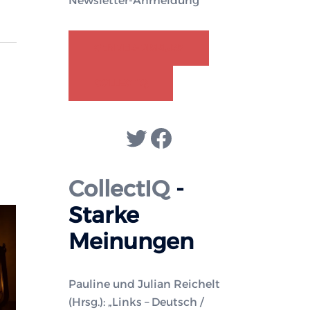
Newsletter-Anmeldung
GENDER-DISKURS
COLLECTIQ
Twitter
Facebook
CollectIQ
-
Starke
Meinungen
Pauline und Julian Reichelt
(Hrsg.): „Links – Deutsch /