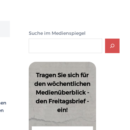
Suche im Medienspiegel
Tragen Sie sich für
den wöchentlichen
Medienüberblick -
den Freitagsbrief -
men
ein!
en