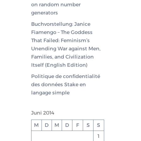
on random number
generators
Buchvorstellung: Janice
Fiamengo – The Goddess
That Failed: Feminism’s
Unending War against Men,
Families, and Civilization
Itself (English Edition)
Politique de confidentialité
des données Stake en
langage simple
Juni 2014
M
D
M
D
F
S
S
1