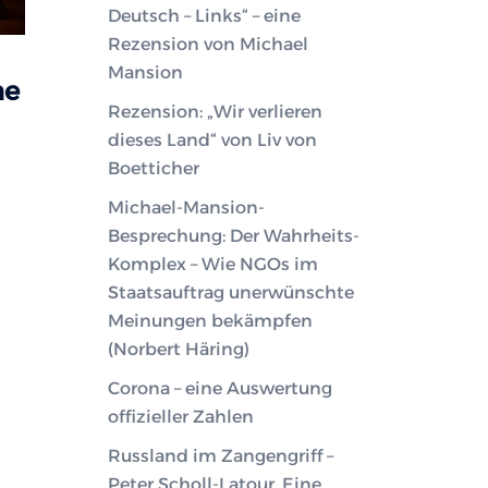
Deutsch – Links“ – eine
Rezension von Michael
Mansion
he
Rezension: „Wir verlieren
dieses Land“ von Liv von
Boetticher
Michael-Mansion-
Besprechung: Der Wahrheits-
Komplex – Wie NGOs im
Staatsauftrag unerwünschte
Meinungen bekämpfen
(Norbert Häring)
Corona – eine Auswertung
offizieller Zahlen
Russland im Zangengriff –
Peter Scholl-Latour. Eine