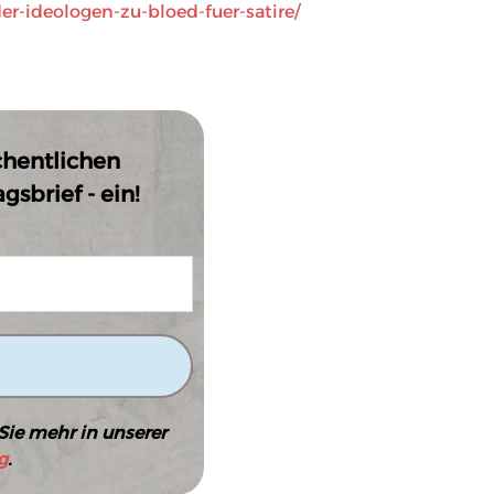
er-ideologen-zu-bloed-fuer-satire/
chentlichen
sbrief - ein!
Sie mehr in unserer
g
.