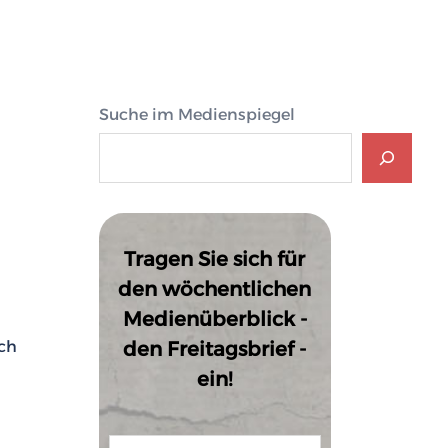
Suche im Medienspiegel
Tragen Sie sich für
den wöchentlichen
Medienüberblick -
ch
den Freitagsbrief -
ein!