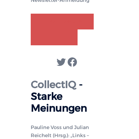
Newsletter-Anmeldung
n
GENDER-DISKURS
COLLECTIQ
Twitter
Facebook
CollectIQ
-
Starke
Meinungen
Pauline Voss und Julian
Reichelt (Hrsg.): „Links –