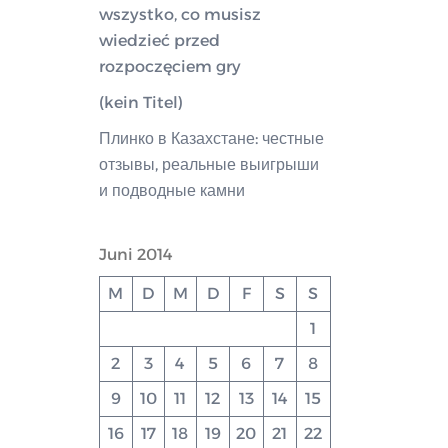
wszystko, co musisz
wiedzieć przed
rozpoczęciem gry
(kein Titel)
Плинко в Казахстане: честные
отзывы, реальные выигрыши
и подводные камни
Juni 2014
M
D
M
D
F
S
S
1
2
3
4
5
6
7
8
9
10
11
12
13
14
15
16
17
18
19
20
21
22