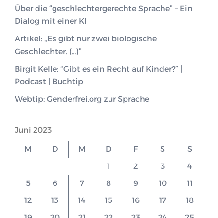
Über die “geschlechtergerechte Sprache” – Ein
Dialog mit einer KI
Artikel: „Es gibt nur zwei biologische
Geschlechter. (…)”
Birgit Kelle: “Gibt es ein Recht auf Kinder?” |
Podcast | Buchtip
Webtip: Genderfrei.org zur Sprache
Juni 2023
M
D
M
D
F
S
S
1
2
3
4
5
6
7
8
9
10
11
12
13
14
15
16
17
18
19
20
21
22
23
24
25