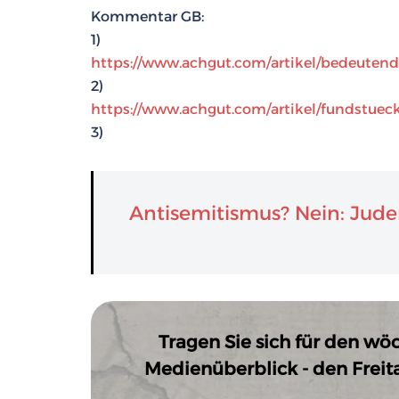
Kommentar GB:
1)
https://www.achgut.com/artikel/bedeuten
2)
https://www.achgut.com/artikel/fundstue
3)
Antisemitismus? Nein: Jud
Tragen Sie sich für den wö
Medienüberblick - den Freitag