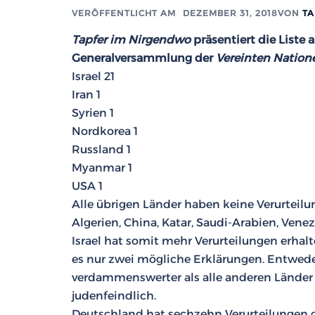
VERÖFFENTLICHT AM
DEZEMBER 31, 2018
VON
T
Tapfer im Nirgendwo
präsentiert die Liste
Generalversammlung der
Vereinten Nation
Israel 21
Iran 1
Syrien 1
Nordkorea 1
Russland 1
Myanmar 1
USA 1
Alle übrigen Länder haben keine Verurteil
Algerien, China, Katar, Saudi-Arabien, Venez
Israel hat somit mehr Verurteilungen erhal
es nur zwei mögliche Erklärungen. Entweder i
verdammenswerter als alle anderen Länder
judenfeindlich.
Deutschland hat sechzehn Verurteilungen g