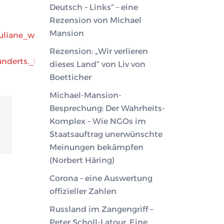
Deutsch – Links“ – eine
Rezension von Michael
Mansion
uliane_wetzel
Rezension: „Wir verlieren
nderts._heute_la
dieses Land“ von Liv von
Boetticher
Michael-Mansion-
Besprechung: Der Wahrheits-
Komplex – Wie NGOs im
Staatsauftrag unerwünschte
Meinungen bekämpfen
(Norbert Häring)
Corona – eine Auswertung
offizieller Zahlen
Russland im Zangengriff –
Peter Scholl-Latour. Eine