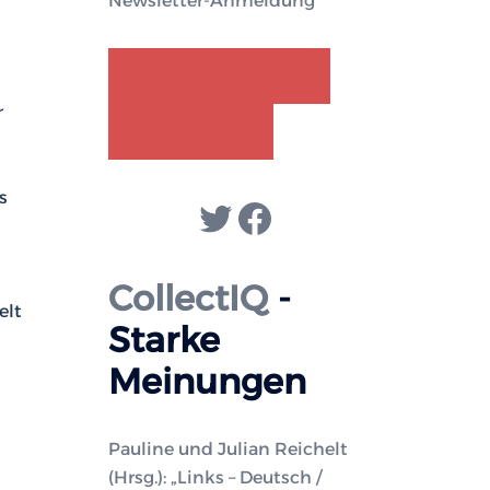
Newsletter-Anmeldung
GENDER-DISKURS
r
COLLECTIQ
s
Twitter
Facebook
CollectIQ
-
elt
Starke
Meinungen
Pauline und Julian Reichelt
(Hrsg.): „Links – Deutsch /