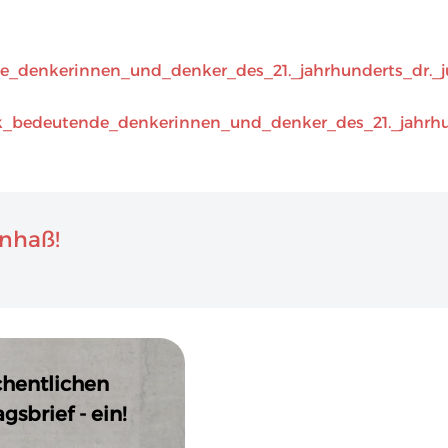
de_denkerinnen_und_denker_des_21._jahrhunderts_dr._j
ck_bedeutende_denkerinnen_und_denker_des_21._jahrhu
enhaß!
chentlichen
sbrief - ein!