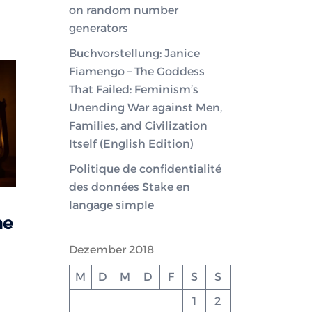
on random number
generators
Buchvorstellung: Janice
Fiamengo – The Goddess
That Failed: Feminism’s
Unending War against Men,
Families, and Civilization
Itself (English Edition)
Politique de confidentialité
des données Stake en
langage simple
he
Dezember 2018
M
D
M
D
F
S
S
1
2