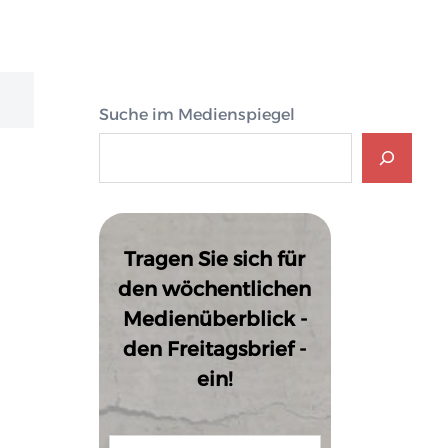
Suche im Medienspiegel
Tragen Sie sich für
den wöchentlichen
Medienüberblick -
den Freitagsbrief -
ein!