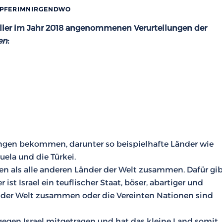
APFERIMNIRGENDWO
 aller im Jahr 2018 angenommenen Verurteilungen der
en
:
ungen bekommen, darunter so beispielhafte Länder wie
uela und die Türkei.
ten als alle anderen Länder der Welt zusammen. Dafür gi
st Israel ein teuflischer Staat, böser, abartiger und
 der Welt zusammen oder die Vereinten Nationen sind
egen Israel mitgetragen und hat das kleine Land somit