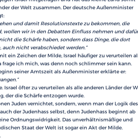
n Länder der Welt zusammen. Der deutsche Außenminister
t:
ugehen und damit Resolutionstexte zu bekommen, die
nd, wollen wir in den Debatten Einfluss nehmen und dafü
e nicht die Schärfe haben, sondern dass Dinge, die dort
, auch nicht verabschiedet werden.“
 ein Zeichen der Milde, Israel häufiger zu verurteilen al
 frage ich mich, was denn noch schlimmer sein kann.
ginn seiner Amtszeit als Außenminister erklärte er:
gangen.“
 Israel öfter zu verurteilen als alle anderen Länder der W
g, der die Schärfe entzogen wurde.
onen Juden vernichtet, sondern, wenn man der Logik des
auch der Judenhass selbst, denn Judenhass beginnt ab
t eine Ordnungswidrigkeit. Das unverhältnismäßige und
ischen Staat der Welt ist sogar ein Akt der Milde.
.