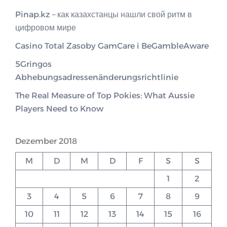
Pinap.kz – как казахстанцы нашли свой ритм в
цифровом мире
Casino Total Zasoby GamCare i BeGambleAware
5Gringos
Abhebungsadressenänderungsrichtlinie
The Real Measure of Top Pokies: What Aussie
Players Need to Know
Dezember 2018
M
D
M
D
F
S
S
1
2
3
4
5
6
7
8
9
10
11
12
13
14
15
16