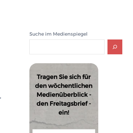
Suche im Medienspiegel
Tragen Sie sich für
den wöchentlichen
Medienüberblick -
“
den Freitagsbrief -
ein!