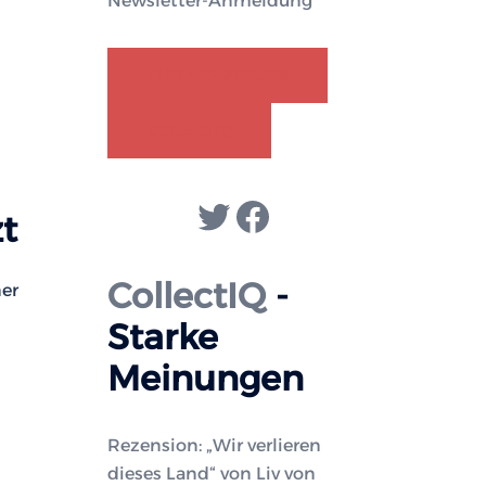
Newsletter-Anmeldung
GENDER-DISKURS
COLLECTIQ
Twitter
Facebook
zt
CollectIQ
-
ner
Starke
Meinungen
Rezension: „Wir verlieren
dieses Land“ von Liv von