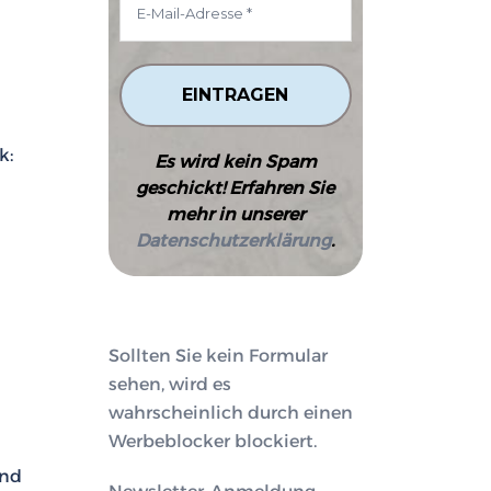
k:
Es wird kein Spam
geschickt! Erfahren Sie
mehr in unserer
Datenschutzerklärung
.
Sollten Sie kein Formular
sehen, wird es
wahrscheinlich durch einen
Werbeblocker blockiert.
and