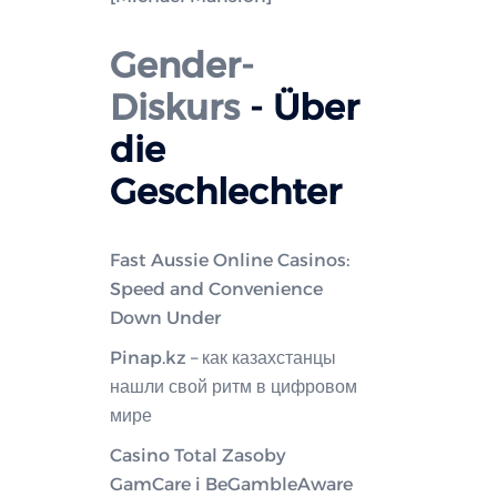
Gender-
Diskurs
- Über
die
Geschlechter
Fast Aussie Online Casinos:
Speed and Convenience
Down Under
Pinap.kz – как казахстанцы
нашли свой ритм в цифровом
мире
Casino Total Zasoby
GamCare i BeGambleAware