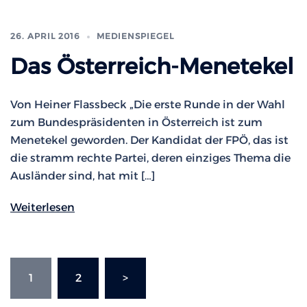
26. APRIL 2016
MEDIENSPIEGEL
Das Österreich-Menetekel
Von Heiner Flassbeck „Die erste Runde in der Wahl
zum Bundespräsidenten in Österreich ist zum
Menetekel geworden. Der Kandidat der FPÖ, das ist
die stramm rechte Partei, deren einziges Thema die
Ausländer sind, hat mit […]
Weiterlesen
Seitennummerierung
1
2
>
der
Beiträge