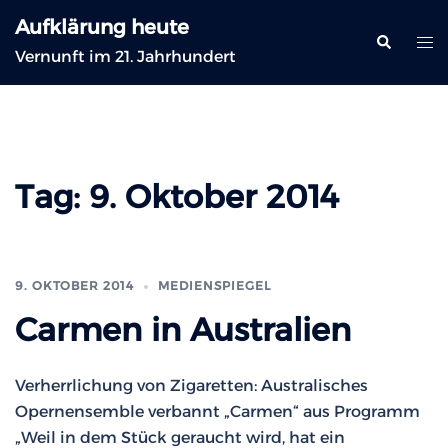
Zum
Aufklärung heute
Inhalt
Suche
Me
Vernunft im 21. Jahrhundert
springen
ums
Tag:
9. Oktober 2014
9. OKTOBER 2014
MEDIENSPIEGEL
Carmen in Australien
Verherrlichung von Zigaretten: Australisches
Opernensemble verbannt „Carmen“ aus Programm
„Weil in dem Stück geraucht wird, hat ein