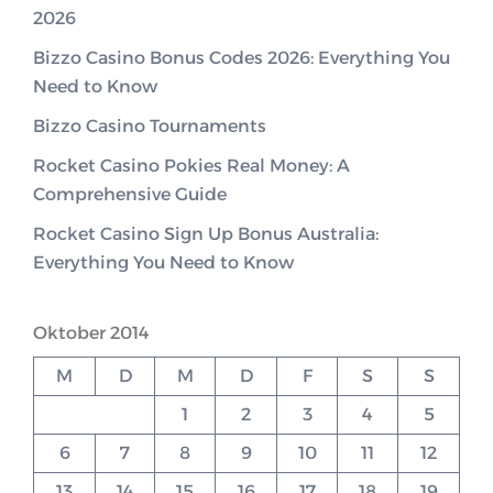
2026
Bizzo Casino Bonus Codes 2026: Everything You
Need to Know
Bizzo Casino Tournaments
Rocket Casino Pokies Real Money: A
Comprehensive Guide
Rocket Casino Sign Up Bonus Australia:
Everything You Need to Know
Oktober 2014
M
D
M
D
F
S
S
1
2
3
4
5
6
7
8
9
10
11
12
13
14
15
16
17
18
19