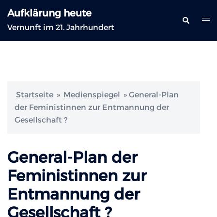
Zum
Aufklärung heute
Inhalt
Suche
Me
Vernunft im 21. Jahrhundert
springen
ums
Startseite
»
Medienspiegel
»
General-Plan
der Feministinnen zur Entmannung der
Gesellschaft ?
General-Plan der
Feministinnen zur
Entmannung der
Gesellschaft ?