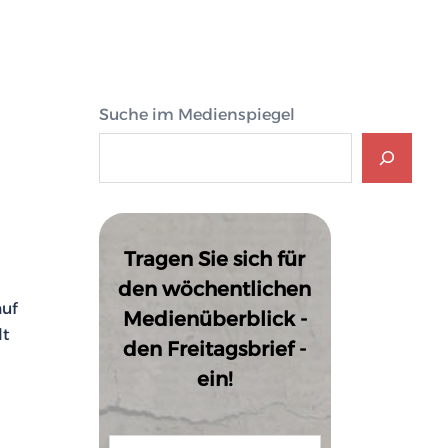
Suche im Medienspiegel
Tragen Sie sich für
den wöchentlichen
auf
Medienüberblick -
lt
den Freitagsbrief -
ein!