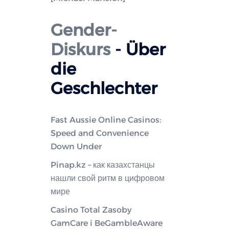
Gender-
Diskurs
- Über
die
Geschlechter
Fast Aussie Online Casinos:
Speed and Convenience
Down Under
Pinap.kz – как казахстанцы
нашли свой ритм в цифровом
мире
Casino Total Zasoby
GamCare i BeGambleAware