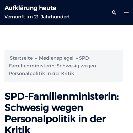
Zum
Aufklärung heute
Inhalt
Suche
Me
Vernunft im 21. Jahrhundert
springen
ums
Startseite
»
Medienspiegel
»
SPD-
Familienministerin: Schwesig wegen
Personalpolitik in der Kritik
SPD-Familienministerin:
Schwesig wegen
Personalpolitik in der
Kritik