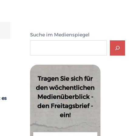
Suche im Medienspiegel
Tragen Sie sich für
den wöchentlichen
Medienüberblick -
 es
den Freitagsbrief -
ein!