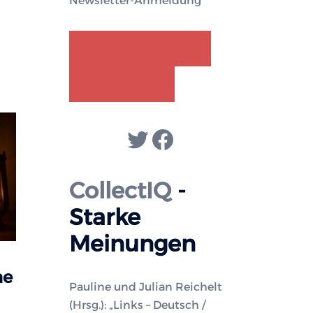
Newsletter-Anmeldung
GENDER-DISKURS
COLLECTIQ
Twitter
Facebook
CollectIQ
-
Starke
Meinungen
he
Pauline und Julian Reichelt
(Hrsg.): „Links – Deutsch /