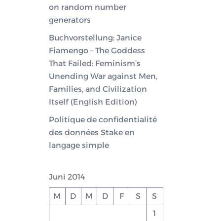
on random number
generators
Buchvorstellung: Janice
Fiamengo – The Goddess
That Failed: Feminism’s
Unending War against Men,
Families, and Civilization
Itself (English Edition)
Politique de confidentialité
des données Stake en
langage simple
Juni 2014
M
D
M
D
F
S
S
1