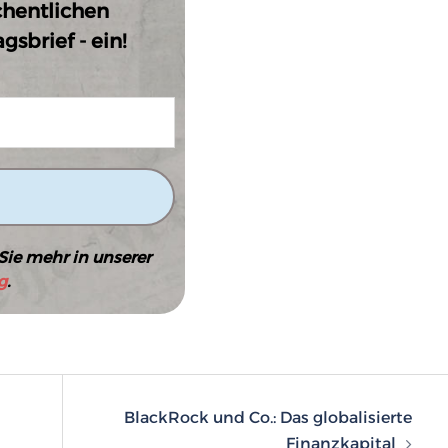
chentlichen
sbrief - ein!
Sie mehr in unserer
g
.
n
BlackRock und Co.: Das globalisierte
Finanzkapital