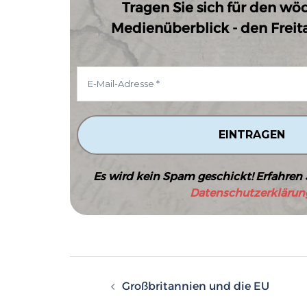
Tragen Sie sich für den wö
Medienüberblick - den Freitag
Es wird kein Spam geschickt! Erfahren 
Datenschutzerklärun
Beitragsnavigatio
Großbritannien und die EU