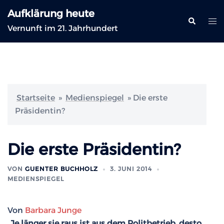
Zum
Aufklärung heute
Inhalt
Suche
Me
Vernunft im 21. Jahrhundert
springen
ums
Startseite
»
Medienspiegel
»
Die erste
Präsidentin?
Die erste Präsidentin?
VON
GUENTER BUCHHOLZ
3. JUNI 2014
MEDIENSPIEGEL
Von
Barbara Junge
„Je länger sie raus ist aus dem Politbetrieb, desto