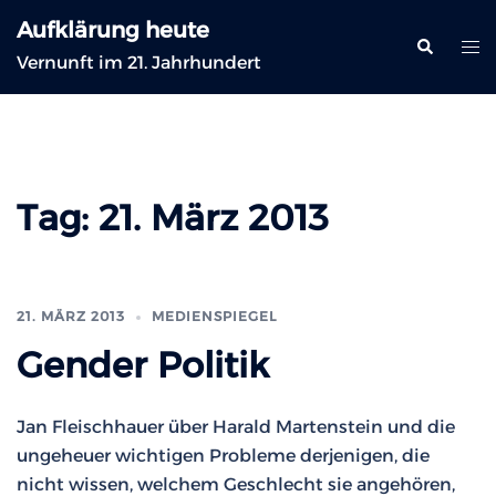
Zum
Aufklärung heute
Inhalt
Suche
Me
Vernunft im 21. Jahrhundert
springen
ums
Tag:
21. März 2013
21. MÄRZ 2013
MEDIENSPIEGEL
Gender Politik
Jan Fleischhauer über Harald Martenstein und die
ungeheuer wichtigen Probleme derjenigen, die
nicht wissen, welchem Geschlecht sie angehören,