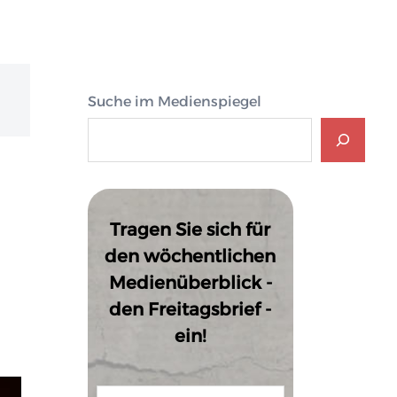
Suche im Medienspiegel
Tragen Sie sich für
den wöchentlichen
Medienüberblick -
den Freitagsbrief -
ein!