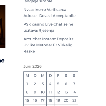
langage simple
Nvcasino-ro Verificarea
Adresei: Dovezi Acceptabile
PSK casino Live Chat se ne
učitava: Rješenja
Arcticbet Instant Deposits:
Hvilke Metoder Er Virkelig
Raske
he
Juni 2026
M
D
M
D
F
S
S
1
2
3
4
5
6
7
8
9
10
11
12
13
14
15
16
17
18
19
20
21