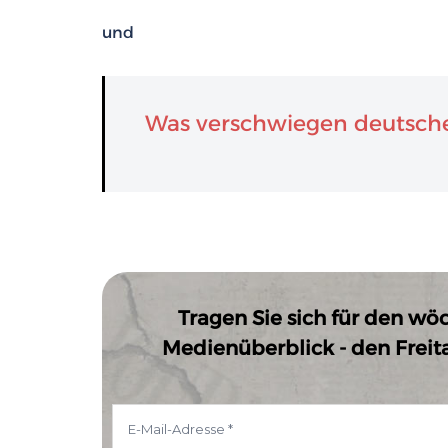
und
Was verschwiegen deutsche
Tragen Sie sich für den wö
Medienüberblick - den Freitag