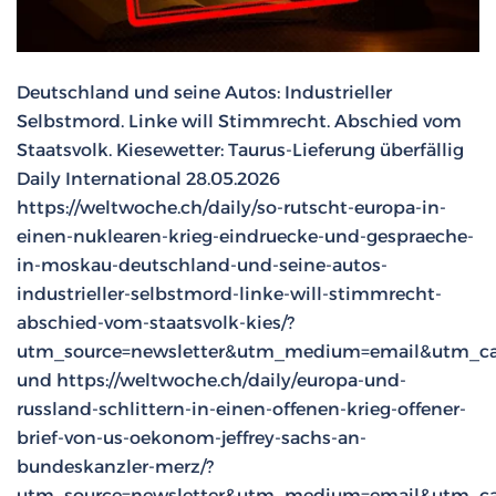
Deutschland und seine Autos: Industrieller
Selbstmord. Linke will Stimmrecht. Abschied vom
Staatsvolk. Kiesewetter: Taurus-Lieferung überfällig
Daily International 28.05.2026
https://weltwoche.ch/daily/so-rutscht-europa-in-
einen-nuklearen-krieg-eindruecke-und-gespraeche-
in-moskau-deutschland-und-seine-autos-
industrieller-selbstmord-linke-will-stimmrecht-
abschied-vom-staatsvolk-kies/?
utm_source=newsletter&utm_medium=email&utm_ca
und https://weltwoche.ch/daily/europa-und-
russland-schlittern-in-einen-offenen-krieg-offener-
brief-von-us-oekonom-jeffrey-sachs-an-
bundeskanzler-merz/?
utm_source=newsletter&utm_medium=email&utm_ca