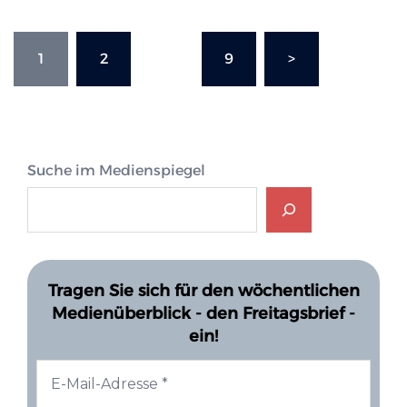
Seitennummerierung
1
2
…
9
>
der
Beiträge
Suche im Medienspiegel
Tragen Sie sich für den wöchentlichen
Medienüberblick - den Freitagsbrief -
ein!