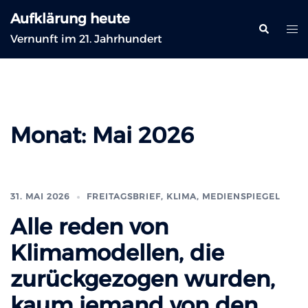
Zum
Aufklärung heute
Inhalt
Suche
Me
Vernunft im 21. Jahrhundert
springen
ums
Monat:
Mai 2026
31. MAI 2026
FREITAGSBRIEF
,
KLIMA
,
MEDIENSPIEGEL
Alle reden von
Klimamodellen, die
zurückgezogen wurden,
kaum jemand von den