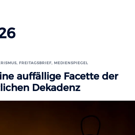
026
ERISMUS
,
FREITAGSBRIEF
,
MEDIENSPIEGEL
e auffällige Facette der
ftlichen Dekadenz