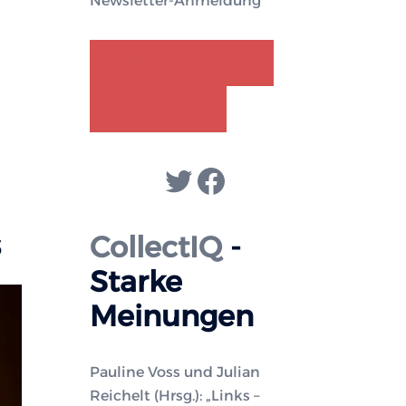
Newsletter-Anmeldung
GENDER-DISKURS
COLLECTIQ
Twitter
Facebook
s
CollectIQ
-
Starke
Meinungen
Pauline Voss und Julian
Reichelt (Hrsg.): „Links –