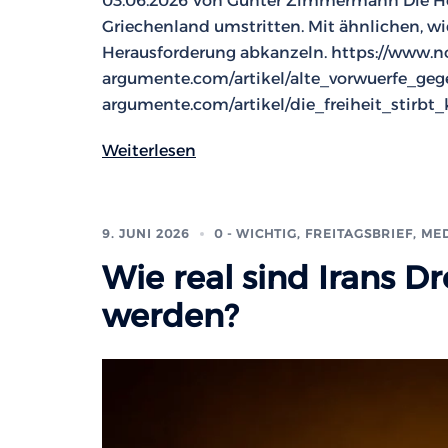
03.06.2026 Von Gunter Zimmermann Die He
Griechenland umstritten. Mit ähnlichen, w
Herausforderung abkanzeln. https://www.n
argumente.com/artikel/alte_vorwuerfe_ge
argumente.com/artikel/die_freiheit_stirbt
Weiterlesen
9. JUNI 2026
0 - WICHTIG
,
FREITAGSBRIEF
,
MED
Wie real sind Irans 
werden?