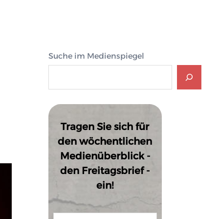
Suche im Medienspiegel
Tragen Sie sich für
den wöchentlichen
Medienüberblick -
den Freitagsbrief -
ein!