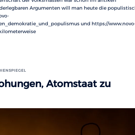
rrschaft der Volksmassen war schon im antiken
iderlegbaren Argumenten will man heute die populistis
ovo-
gen_demokratie_und_populismus und https://www.novo
_kilometerweise
IENSPIEGEL
Drohungen, Atomstaat zu