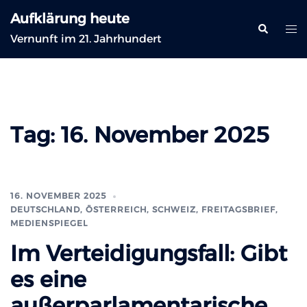
Zum
Aufklärung heute
Inhalt
Suche
Me
Vernunft im 21. Jahrhundert
springen
ums
Tag:
16. November 2025
16. NOVEMBER 2025
DEUTSCHLAND, ÖSTERREICH, SCHWEIZ
,
FREITAGSBRIEF
,
MEDIENSPIEGEL
Im Verteidigungsfall: Gibt
es eine
außerparlamentarische