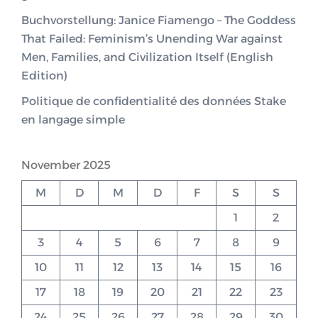
Buchvorstellung: Janice Fiamengo – The Goddess
That Failed: Feminism’s Unending War against
Men, Families, and Civilization Itself (English
Edition)
Politique de confidentialité des données Stake
en langage simple
November 2025
M
D
M
D
F
S
S
1
2
3
4
5
6
7
8
9
10
11
12
13
14
15
16
17
18
19
20
21
22
23
24
25
26
27
28
29
30