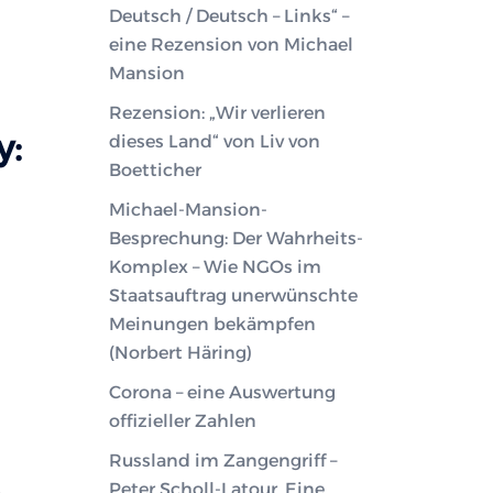
Deutsch / Deutsch – Links“ –
eine Rezension von Michael
Mansion
Rezension: „Wir verlieren
y:
dieses Land“ von Liv von
Boetticher
Michael-Mansion-
Besprechung: Der Wahrheits-
Komplex – Wie NGOs im
Staatsauftrag unerwünschte
Meinungen bekämpfen
(Norbert Häring)
Corona – eine Auswertung
offizieller Zahlen
Russland im Zangengriff –
Peter Scholl-Latour. Eine