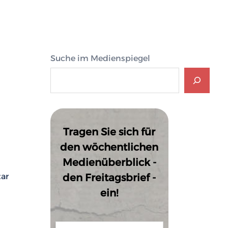
Suche im Medienspiegel
Tragen Sie sich für
den wöchentlichen
Medienüberblick -
tar
den Freitagsbrief -
ein!