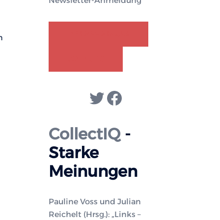
Newsletter-Anmeldung
GENDER-DISKURS
n
COLLECTIQ
Twitter
Facebook
CollectIQ
-
Starke
Meinungen
Pauline Voss und Julian
Reichelt (Hrsg.): „Links –