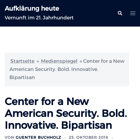
Zum
Aufklärung heute
Inhalt
Suche
Me
Vernunft im 21. Jahrhundert
springen
ums
Startseite
»
Medienspiegel
»
Center for a New
American Security. Bold. Innovative.
Bipartisan
Center for a New
American Security. Bold.
Innovative. Bipartisan
VON
GUENTER BUCHHOLZ
25. OKTOBER 2016