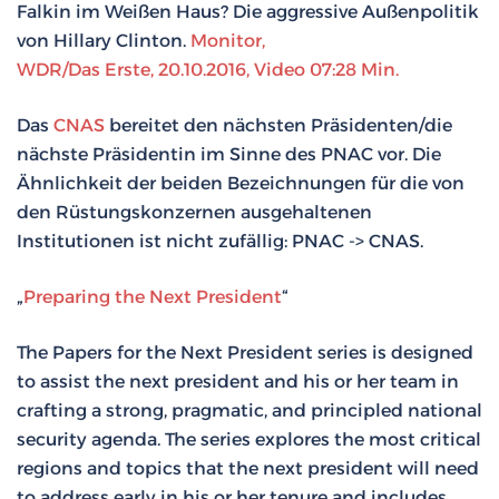
Falkin im Weißen Haus? Die aggressive Außenpolitik
von Hillary Clinton.
Monitor,
WDR/Das Erste, 20.10.2016, Video 07:28 Min.
Das
CNAS
bereitet den nächsten Präsidenten/die
nächste Präsidentin im Sinne des PNAC vor. Die
Ähnlichkeit der beiden Bezeichnungen für die von
den Rüstungskonzernen ausgehaltenen
Institutionen ist nicht zufällig: PNAC -> CNAS.
„
Preparing the Next President
“
The Papers for the Next President series is designed
to assist the next president and his or her team in
crafting a strong, pragmatic, and principled national
security agenda. The series explores the most critical
regions and topics that the next president will need
to address early in his or her tenure and includes