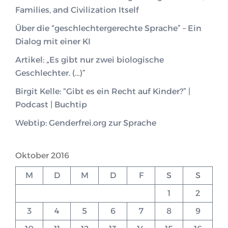
Families, and Civilization Itself
Über die “geschlechtergerechte Sprache” – Ein
Dialog mit einer KI
Artikel: „Es gibt nur zwei biologische
Geschlechter. (…)”
Birgit Kelle: “Gibt es ein Recht auf Kinder?” |
Podcast | Buchtip
Webtip: Genderfrei.org zur Sprache
Oktober 2016
M
D
M
D
F
S
S
1
2
3
4
5
6
7
8
9