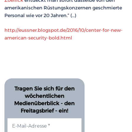
Zoellick
entdeckt man sofort dasselbe von den
amerikanischen Rüstungskonzernen geschmierte
Personal wie vor 20 Jahren.“ (…)
http://eussner.blogspot.de/2016/10/center-for-new-
american-security-bold.html
Tragen Sie sich für den
wöchentlichen
Medienüberblick - den
Freitagsbrief - ein!