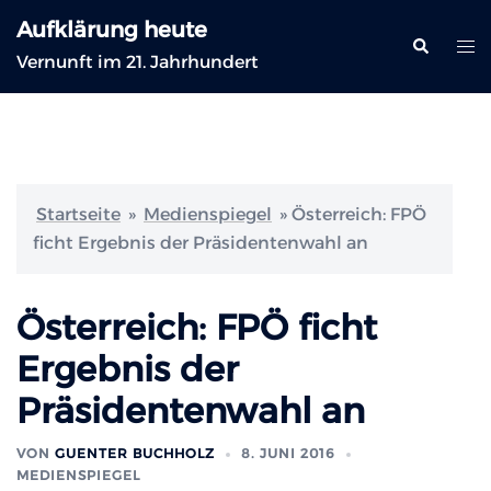
Zum
Aufklärung heute
Inhalt
Suche
Me
Vernunft im 21. Jahrhundert
springen
ums
Startseite
»
Medienspiegel
»
Österreich: FPÖ
ficht Ergebnis der Präsidentenwahl an
Österreich: FPÖ ficht
Ergebnis der
Präsidentenwahl an
VON
GUENTER BUCHHOLZ
8. JUNI 2016
MEDIENSPIEGEL