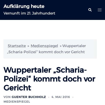
Zum
Aufklärung heute
Inhalt
Suche
Me
Vernunft im 21. Jahrhundert
springen
ums
Startseite
»
Medienspiegel
»
Wuppertaler
„Scharia-Polizei“ kommt doch vor Gericht
Wuppertaler „Scharia-
Polizei“ kommt doch vor
Gericht
VON
GUENTER BUCHHOLZ
4. MAI 2016
MEDIENSPIEGEL