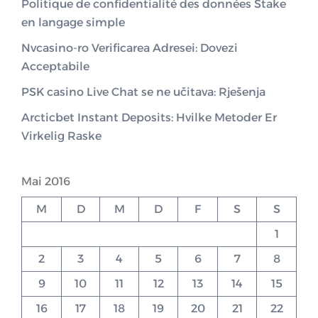
Politique de confidentialité des données Stake
en langage simple
Nvcasino-ro Verificarea Adresei: Dovezi
Acceptabile
PSK casino Live Chat se ne učitava: Rješenja
Arcticbet Instant Deposits: Hvilke Metoder Er
Virkelig Raske
Mai 2016
M
D
M
D
F
S
S
1
2
3
4
5
6
7
8
9
10
11
12
13
14
15
16
17
18
19
20
21
22