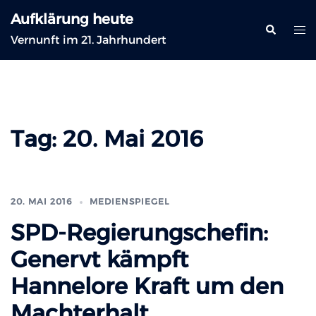
Zum
Aufklärung heute
Inhalt
Suche
Me
Vernunft im 21. Jahrhundert
springen
ums
Tag:
20. Mai 2016
20. MAI 2016
MEDIENSPIEGEL
SPD-Regierungschefin:
Genervt kämpft
Hannelore Kraft um den
Machterhalt