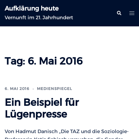
Zum
Aufklärung heute
Inhalt
Suche
Me
Vernunft im 21. Jahrhundert
springen
ums
Tag:
6. Mai 2016
6. MAI 2016
MEDIENSPIEGEL
Ein Beispiel für
Lügenpresse
Von Hadmut Danisch „Die TAZ und die Soziologie-