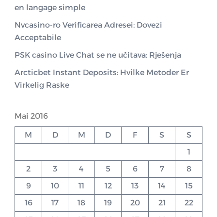
en langage simple
Nvcasino-ro Verificarea Adresei: Dovezi
Acceptabile
PSK casino Live Chat se ne učitava: Rješenja
Arcticbet Instant Deposits: Hvilke Metoder Er
Virkelig Raske
Mai 2016
M
D
M
D
F
S
S
1
2
3
4
5
6
7
8
9
10
11
12
13
14
15
16
17
18
19
20
21
22