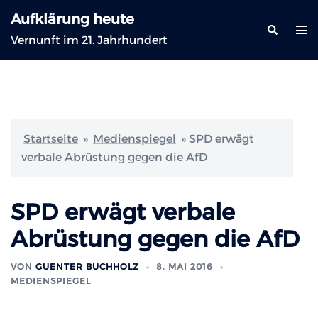
Zum
Aufklärung heute
Inhalt
Suche
Me
Vernunft im 21. Jahrhundert
springen
ums
Startseite
»
Medienspiegel
»
SPD erwägt
verbale Abrüstung gegen die AfD
SPD erwägt verbale
Abrüstung gegen die AfD
VON
GUENTER BUCHHOLZ
8. MAI 2016
MEDIENSPIEGEL