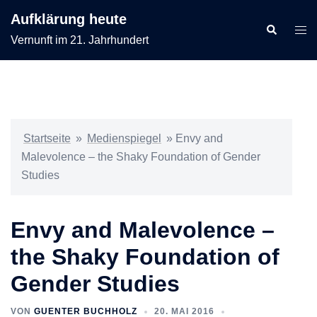
Zum
Aufklärung heute
Inhalt
Suche
Men
Vernunft im 21. Jahrhundert
springen
ums
Startseite
»
Medienspiegel
»
Envy and
Malevolence – the Shaky Foundation of Gender
Studies
Envy and Malevolence –
the Shaky Foundation of
Gender Studies
VON
GUENTER BUCHHOLZ
20. MAI 2016