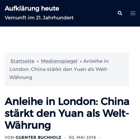
Zum
Aufklärung heute
Inhalt
Suche
Me
Vernunft im 21. Jahrhundert
springen
ums
Startseite
»
Medienspiegel
»
Anleihe in
London: China stärkt den Yuan als Welt-
Währung
Anleihe in London: China
stärkt den Yuan als Welt-
Währung
VON
GUENTER BUCHHOLZ
30. MAI 2016