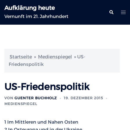
Zum
Aufklärung heute
Inhalt
Suche
Me
Vernunft im 21. Jahrhundert
springen
ums
Startseite
»
Medienspiegel
»
US-
Friedenspolitik
US-Friedenspolitik
VON
GUENTER BUCHHOLZ
19. DEZEMBER 2015
MEDIENSPIEGEL
1 Im Mittleren und Nahen Osten
2 In Osteuropa und in der Ukraine