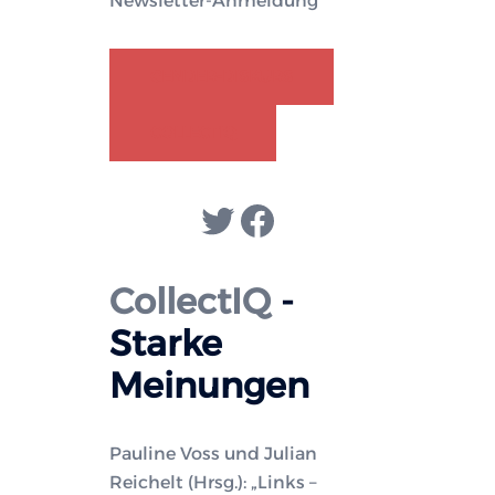
Newsletter-Anmeldung
GENDER-DISKURS
COLLECTIQ
Twitter
Facebook
CollectIQ
-
Starke
Meinungen
Pauline Voss und Julian
Reichelt (Hrsg.): „Links –