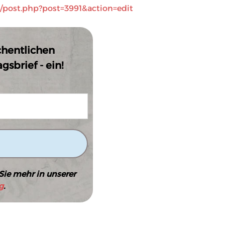
n/post.php?post=3991&action=edit
chentlichen
sbrief - ein!
Sie mehr in unserer
g
.