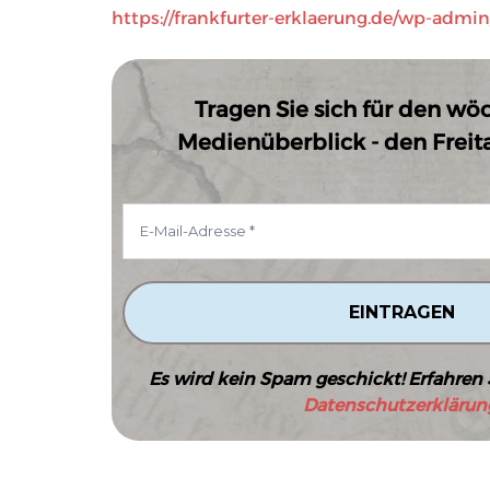
https://frankfurter-erklaerung.de/wp-admi
Tragen Sie sich für den wö
Medienüberblick - den Freitag
Es wird kein Spam geschickt! Erfahren 
Datenschutzerklärun