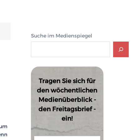
Suche im Medienspiegel
Tragen Sie sich für
den wöchentlichen
Medienüberblick -
den Freitagsbrief -
ein!
zum
enn