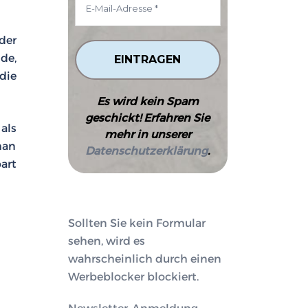
der
de,
die
Es wird kein Spam
geschickt! Erfahren Sie
als
mehr in unserer
man
Datenschutzerklärung
.
art
Sollten Sie kein Formular
sehen, wird es
wahrscheinlich durch einen
Werbeblocker blockiert.