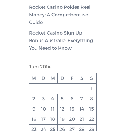
Rocket Casino Pokies Real
Money: A Comprehensive
Guide
Rocket Casino Sign Up
Bonus Australia: Everything
You Need to Know
Juni 2014
M
D
M
D
F
S
S
1
2
3
4
5
6
7
8
9
10
11
12
13
14
15
16
17
18
19
20
21
22
23
24
25
26
27
28
29