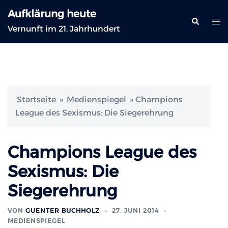
Zum
Aufklärung heute
Inhalt
Suche
Me
Vernunft im 21. Jahrhundert
springen
ums
Startseite
»
Medienspiegel
»
Champions
League des Sexismus: Die Siegerehrung
Champions League des
Sexismus: Die
Siegerehrung
VON
GUENTER BUCHHOLZ
27. JUNI 2014
MEDIENSPIEGEL