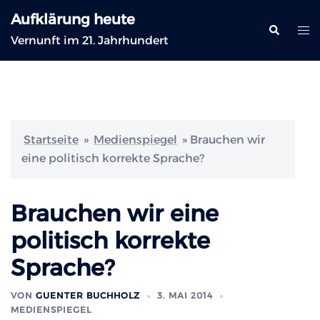
Zum
Aufklärung heute
Inhalt
Suche
Me
Vernunft im 21. Jahrhundert
springen
ums
Startseite
»
Medienspiegel
»
Brauchen wir
eine politisch korrekte Sprache?
Brauchen wir eine
politisch korrekte
Sprache?
VON
GUENTER BUCHHOLZ
3. MAI 2014
MEDIENSPIEGEL