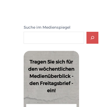
Suche im Medienspiegel
Tragen Sie sich für
den wöchentlichen
Medienüberblick -
den Freitagsbrief -
ein!