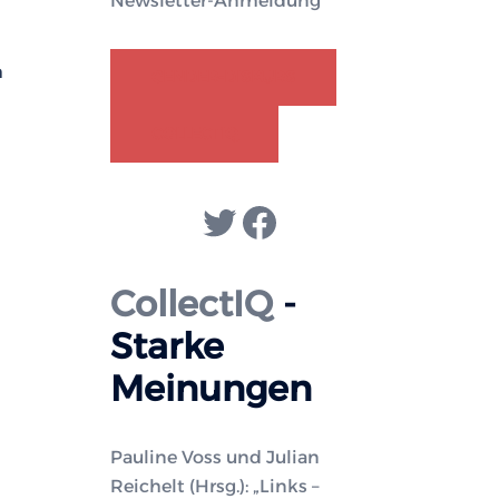
Newsletter-Anmeldung
h
GENDER-DISKURS
COLLECTIQ
Twitter
Facebook
CollectIQ
-
Starke
Meinungen
Pauline Voss und Julian
Reichelt (Hrsg.): „Links –