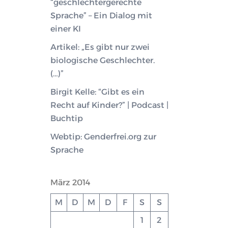
“geschlechtergerechte
Sprache” – Ein Dialog mit
einer KI
Artikel: „Es gibt nur zwei
biologische Geschlechter.
(…)”
Birgit Kelle: “Gibt es ein
Recht auf Kinder?” | Podcast |
Buchtip
Webtip: Genderfrei.org zur
Sprache
März 2014
M
D
M
D
F
S
S
1
2