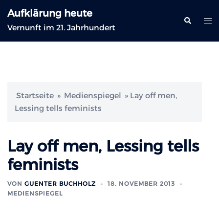
Zum
Aufklärung heute
Inhalt
Suche
Me
Vernunft im 21. Jahrhundert
springen
ums
Startseite
»
Medienspiegel
»
Lay off men,
Lessing tells feminists
Lay off men, Lessing tells
feminists
VON
GUENTER BUCHHOLZ
18. NOVEMBER 2013
MEDIENSPIEGEL