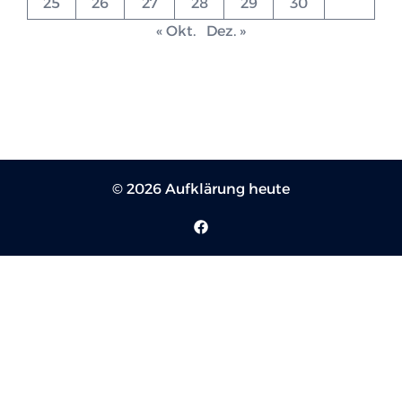
25
26
27
28
29
30
« Okt.
Dez. »
© 2026 Aufklärung heute