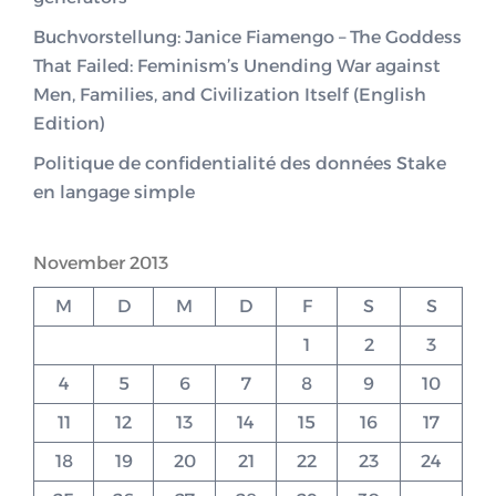
Buchvorstellung: Janice Fiamengo – The Goddess
That Failed: Feminism’s Unending War against
Men, Families, and Civilization Itself (English
Edition)
Politique de confidentialité des données Stake
en langage simple
November 2013
M
D
M
D
F
S
S
1
2
3
4
5
6
7
8
9
10
11
12
13
14
15
16
17
18
19
20
21
22
23
24