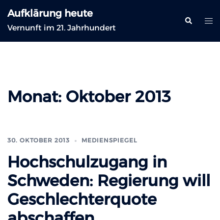
Zum
Aufklärung heute
Inhalt
Suche
Me
Vernunft im 21. Jahrhundert
springen
ums
Monat:
Oktober 2013
30. OKTOBER 2013
MEDIENSPIEGEL
Hochschulzugang in
Schweden: Regierung will
Geschlechterquote
abschaffen