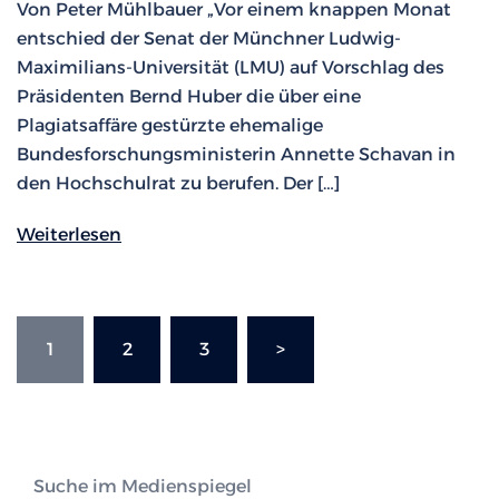
Von Peter Mühlbauer „Vor einem knappen Monat
entschied der Senat der Münchner Ludwig-
Maximilians-Universität (LMU) auf Vorschlag des
Präsidenten Bernd Huber die über eine
Plagiatsaffäre gestürzte ehemalige
Bundesforschungsministerin Annette Schavan in
den Hochschulrat zu berufen. Der […]
Weiterlesen
Seitennummerierung
1
2
3
>
der
Beiträge
Suche im Medienspiegel