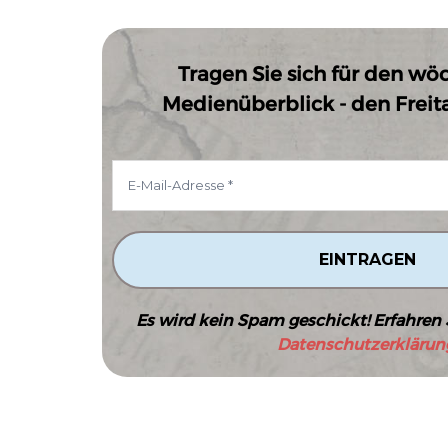
Tragen Sie sich für den wö
Medienüberblick - den Freitag
Es wird kein Spam geschickt! Erfahren 
Datenschutzerklärun