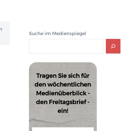
n
Suche im Medienspiegel
Tragen Sie sich für
den wöchentlichen
Medienüberblick -
den Freitagsbrief -
ein!