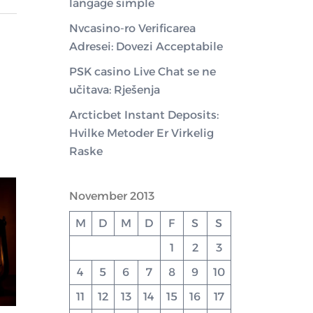
langage simple
Nvcasino-ro Verificarea
Adresei: Dovezi Acceptabile
PSK casino Live Chat se ne
učitava: Rješenja
Arcticbet Instant Deposits:
Hvilke Metoder Er Virkelig
Raske
November 2013
M
D
M
D
F
S
S
1
2
3
4
5
6
7
8
9
10
11
12
13
14
15
16
17