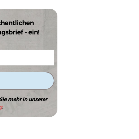
chentlichen
sbrief - ein!
Sie mehr in unserer
g
.