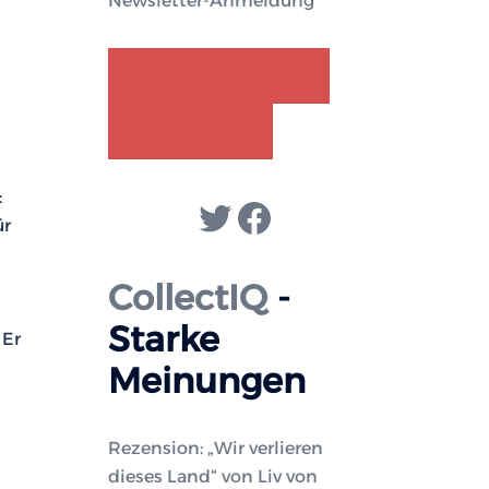
Newsletter-Anmeldung
GENDER-DISKURS
COLLECTIQ
:
Twitter
Facebook
ür
CollectIQ
-
Starke
 Er
Meinungen
Rezension: „Wir verlieren
dieses Land“ von Liv von