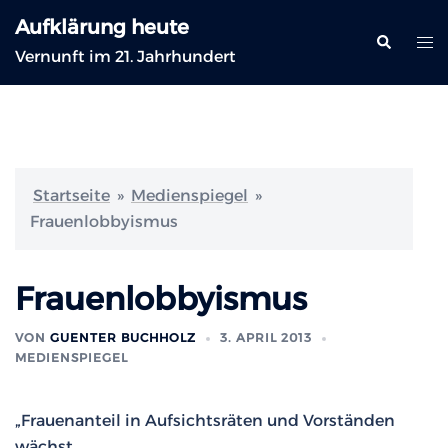
Zum
Aufklärung heute
Inhalt
Suche
Me
Vernunft im 21. Jahrhundert
springen
ums
Startseite
»
Medienspiegel
»
Frauenlobbyismus
Frauenlobbyismus
VON
GUENTER BUCHHOLZ
3. APRIL 2013
MEDIENSPIEGEL
„Frauenanteil in Aufsichtsräten und Vorständen
wächst